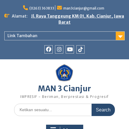
Skip
to
(0263) 363833
man3cianjur@gmail.com
content
Alamat:
Jl. Raya Tanggeung KM 01, Kab. Cianjur, Jawa
Barat
Link Tambahan
FB
IG
Youtube
TikTok
MAN 3 Cianjur
IMPRESIF – Beriman, Berprestasi & Progresif
Search
for: