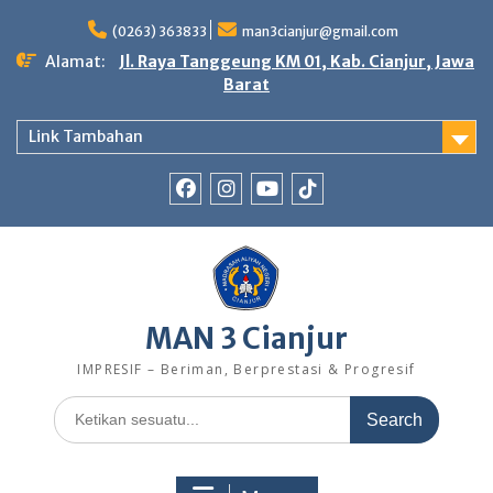
Skip
to
(0263) 363833
man3cianjur@gmail.com
content
Alamat:
Jl. Raya Tanggeung KM 01, Kab. Cianjur, Jawa
Barat
Link Tambahan
FB
IG
Youtube
TikTok
MAN 3 Cianjur
IMPRESIF – Beriman, Berprestasi & Progresif
Search
for: