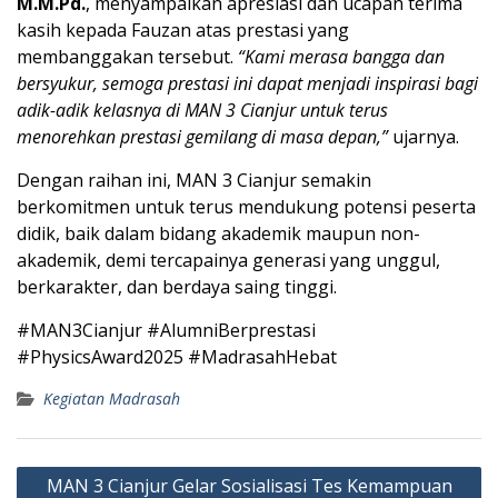
M.M.Pd.
, menyampaikan apresiasi dan ucapan terima
kasih kepada Fauzan atas prestasi yang
membanggakan tersebut.
“Kami merasa bangga dan
bersyukur, semoga prestasi ini dapat menjadi inspirasi bagi
adik-adik kelasnya di MAN 3 Cianjur untuk terus
menorehkan prestasi gemilang di masa depan,”
ujarnya.
Dengan raihan ini, MAN 3 Cianjur semakin
berkomitmen untuk terus mendukung potensi peserta
didik, baik dalam bidang akademik maupun non-
akademik, demi tercapainya generasi yang unggul,
berkarakter, dan berdaya saing tinggi.
#MAN3Cianjur #AlumniBerprestasi
#PhysicsAward2025 #MadrasahHebat
Kegiatan Madrasah
Navigasi
MAN 3 Cianjur Gelar Sosialisasi Tes Kemampuan