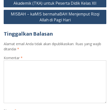
pos
Akademik (TKA) untuk Peserta Didik Kelas XII
MISBAH – kaMIS bermahaBAH Menjemput Rizqi
Allah di Pagi Hari
Tinggalkan Balasan
Alamat email Anda tidak akan dipublikasikan.
Ruas yang wajib
ditandai
*
Komentar
*