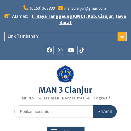
Skip
to
(0263) 363833
man3cianjur@gmail.com
content
Alamat:
Jl. Raya Tanggeung KM 01, Kab. Cianjur, Jawa
Barat
Link Tambahan
FB
IG
Youtube
TikTok
MAN 3 Cianjur
IMPRESIF – Beriman, Berprestasi & Progresif
Search
for: