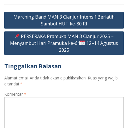
Navigasi
Marching Band MAN 3 Cianjur Intensif Berlatih
pos
Sambut HUT ke-80 RI
PERSERAKA Pramuka MAN 3 Cianjur 2025 –
Menyambut Hari Pramuka ke-64
12–14 Agustus
2025
Tinggalkan Balasan
Alamat email Anda tidak akan dipublikasikan.
Ruas yang wajib
ditandai
*
Komentar
*